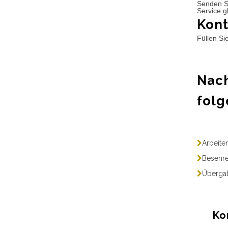
Senden S
Service g
Kont
Füllen Si
Nach
folg
Arbeite
Besenre
Übergab
Ko