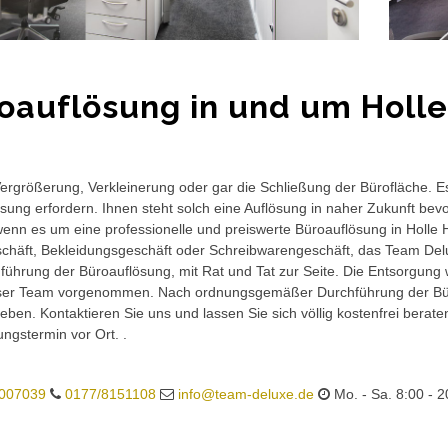
oauflösung in und um Holl
rgrößerung, Verkleinerung oder gar die Schließung der Bürofläche. E
sung erfordern. Ihnen steht solch eine Auflösung in naher Zukunft bev
wenn es um eine professionelle und preiswerte Büroauflösung in Holle H
häft, Bekleidungsgeschäft oder Schreibwarengeschäft, das Team Delux
führung der Büroauflösung, mit Rat und Tat zur Seite. Die Entsorgung 
ser Team vorgenommen. Nach ordnungsgemäßer Durchführung der Büro
eben. Kontaktieren Sie uns und lassen Sie sich völlig kostenfrei berat
ungstermin vor Ort. .
007039
0177/8151108
info@team-deluxe.de
Mo. - Sa. 8:00 - 2