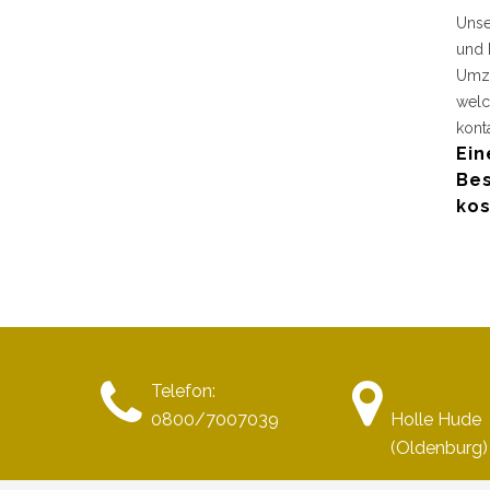
Unse
und 
Umzu
welc
kont
Ein
Bes
kos
Telefon:
0800/7007039
Holle Hude
(Oldenburg)