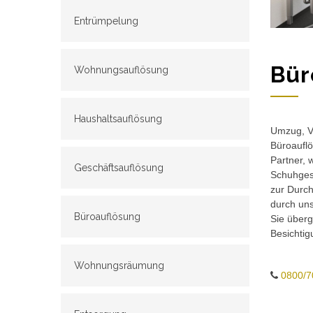
Entrümpelung
Bür
Wohnungsauflösung
Haushaltsauflösung
Umzug, Ve
Büroauflö
Partner, 
Geschäftsauflösung
Schuhgesc
zur Durch
durch un
Büroauflösung
Sie überg
Besichtig
Wohnungsräumung
0800/7