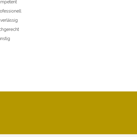
mpetent
ofessionell
verlässig
chgerecht
nstig