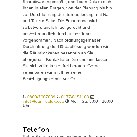
Schreibwarengeschäft, das Team Deluxe steht
Ihnen in allen Fragen, von der Planung bis hin
zur Durchführung der Büroauflösung, mit Rat
und Tat zur Seite. Die Entsorgung wird
selbstverständlich fachgerecht und
umweltfreundlich durch unser Team
vorgenommen. Nach ordnungsgemäßer
Durchführung der Büroauflösung werden wir
die Räumlichkeiten besenrein an Sie
übergeben. Kontaktieren Sie uns und lassen
Sie sich völlig kostenfrei beraten. Gerne
vereinbaren wir mit Ihnen einen
Besichtigungstermin vor Ort. .
0800/7007039
0177/8151108
info@team-deluxe.de
Mo. - Sa. 8:00 - 20:00
Uhr
Telefon:
Rufen Sie uns an und wir beraten Sie gern