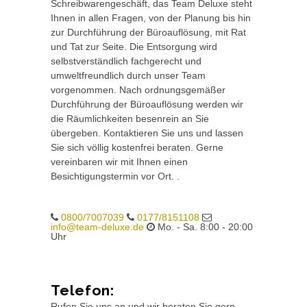
Schreibwarengeschäft, das Team Deluxe steht
Ihnen in allen Fragen, von der Planung bis hin
zur Durchführung der Büroauflösung, mit Rat
und Tat zur Seite. Die Entsorgung wird
selbstverständlich fachgerecht und
umweltfreundlich durch unser Team
vorgenommen. Nach ordnungsgemäßer
Durchführung der Büroauflösung werden wir
die Räumlichkeiten besenrein an Sie
übergeben. Kontaktieren Sie uns und lassen
Sie sich völlig kostenfrei beraten. Gerne
vereinbaren wir mit Ihnen einen
Besichtigungstermin vor Ort. .
0800/7007039
0177/8151108
info@team-deluxe.de
Mo. - Sa. 8:00 - 20:00
Uhr
Telefon:
Rufen Sie uns an und wir beraten Sie gern