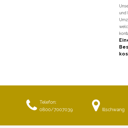
Unse
und 
Umzu
welc
kont
Ein
Bes
kos
Telefon:
0800/7007039
Illschwang