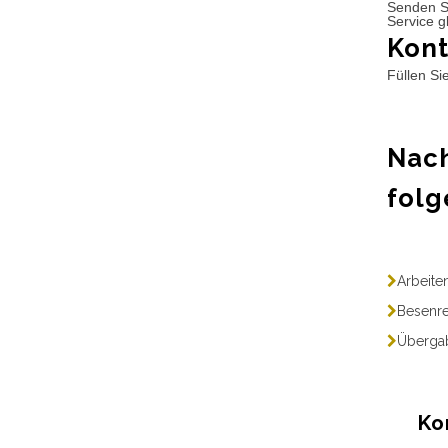
Senden S
Service g
Kont
Füllen Si
Nach
folg
Arbeite
Besenre
Übergab
Ko