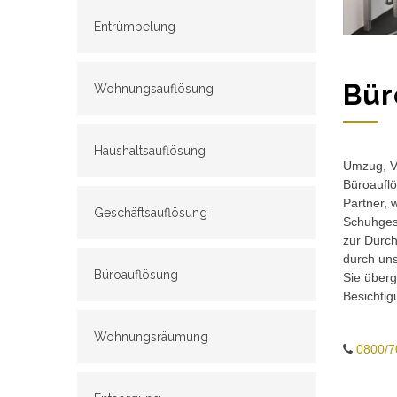
Entrümpelung
Bür
Wohnungsauflösung
Haushaltsauflösung
Umzug, Ve
Büroauflö
Partner, 
Geschäftsauflösung
Schuhgesc
zur Durch
durch un
Büroauflösung
Sie überg
Besichtig
Wohnungsräumung
0800/7