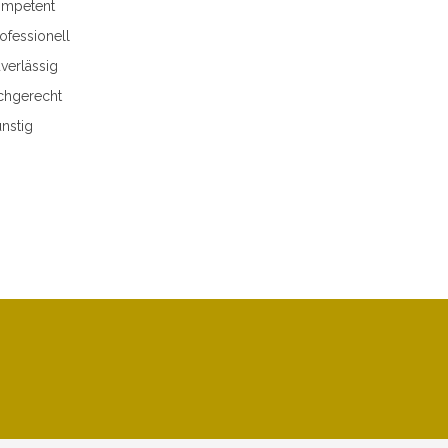
mpetent
ofessionell
verlässig
chgerecht
nstig