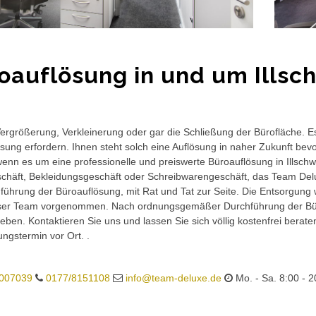
oauflösung in und um Ills
rgrößerung, Verkleinerung oder gar die Schließung der Bürofläche. E
sung erfordern. Ihnen steht solch eine Auflösung in naher Zukunft bev
wenn es um eine professionelle und preiswerte Büroauflösung in Illschwa
häft, Bekleidungsgeschäft oder Schreibwarengeschäft, das Team Delux
führung der Büroauflösung, mit Rat und Tat zur Seite. Die Entsorgung 
ser Team vorgenommen. Nach ordnungsgemäßer Durchführung der Büro
eben. Kontaktieren Sie uns und lassen Sie sich völlig kostenfrei berat
ungstermin vor Ort. .
007039
0177/8151108
info@team-deluxe.de
Mo. - Sa. 8:00 - 2