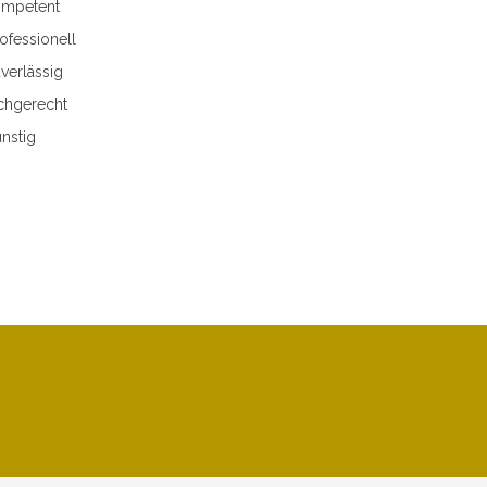
mpetent
ofessionell
verlässig
chgerecht
nstig