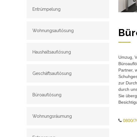
Entrümpelung
Bür
Wohnungsauflösung
Haushaltsauflösung
Umzug, Ve
Büroauflö
Partner, 
Geschäftsauflösung
Schuhgesc
zur Durch
durch un
Büroauflösung
Sie überg
Besichtig
Wohnungsräumung
0800/7