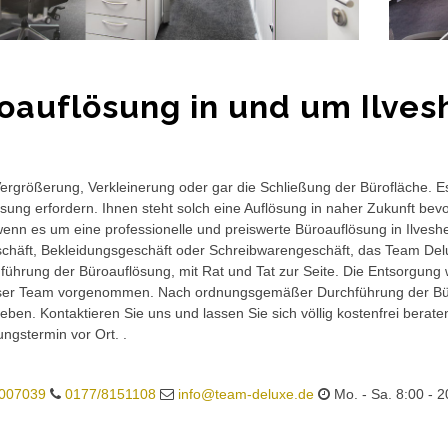
oauflösung in und um Ilves
rgrößerung, Verkleinerung oder gar die Schließung der Bürofläche. E
sung erfordern. Ihnen steht solch eine Auflösung in naher Zukunft bev
wenn es um eine professionelle und preiswerte Büroauflösung in Ilveshei
häft, Bekleidungsgeschäft oder Schreibwarengeschäft, das Team Delux
führung der Büroauflösung, mit Rat und Tat zur Seite. Die Entsorgung 
ser Team vorgenommen. Nach ordnungsgemäßer Durchführung der Büro
eben. Kontaktieren Sie uns und lassen Sie sich völlig kostenfrei berat
ungstermin vor Ort. .
007039
0177/8151108
info@team-deluxe.de
Mo. - Sa. 8:00 - 2