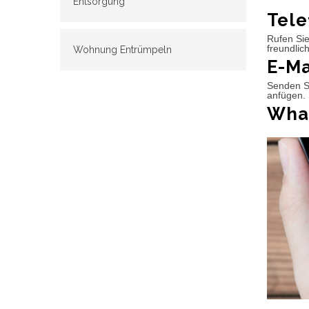
Entsorgung
Tele
Rufen Sie
freundlic
Wohnung Entrümpeln
E-Ma
Senden Si
anfügen. 
What