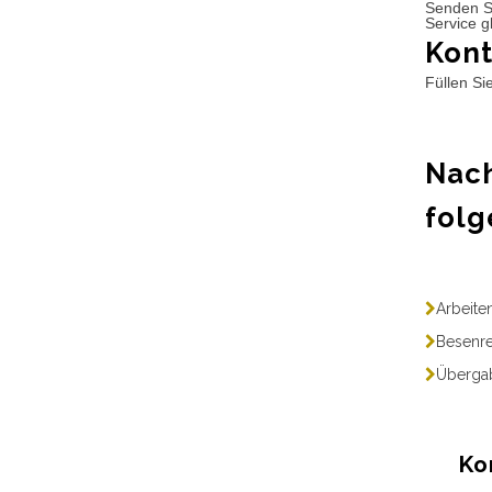
Senden S
Service g
Kont
Füllen Si
Nach
folg
Arbeite
Besenre
Übergab
Ko