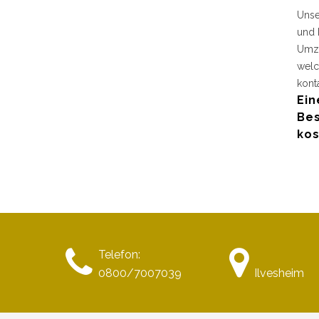
Unse
und 
Umzu
welc
kont
Ein
Bes
kos
Telefon:
0800/7007039
Ilvesheim