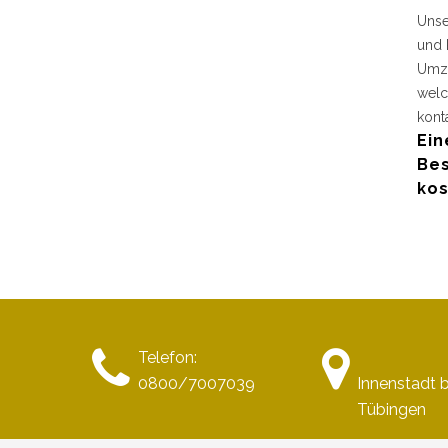
Unse
und 
Umzu
welc
kont
Ein
Bes
kos
Telefon:
0800/7007039
Innenstadt b
Tübingen