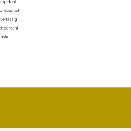
mpetent
ofessionell
verlässig
chgerecht
nstig