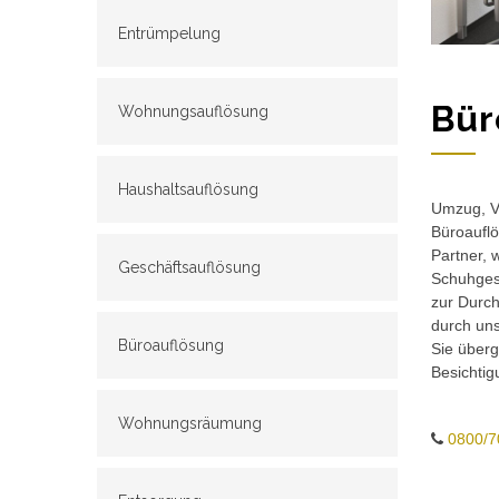
Entrümpelung
Bür
Wohnungsauflösung
Haushaltsauflösung
Umzug, Ve
Büroauflö
Partner, 
Geschäftsauflösung
Schuhgesc
zur Durch
durch un
Büroauflösung
Sie überg
Besichtig
Wohnungsräumung
0800/7