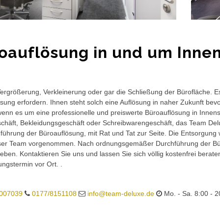
oauflösung in und um Innen
rgrößerung, Verkleinerung oder gar die Schließung der Bürofläche. E
sung erfordern. Ihnen steht solch eine Auflösung in naher Zukunft bev
wenn es um eine professionelle und preiswerte Büroauflösung in Innenst
häft, Bekleidungsgeschäft oder Schreibwarengeschäft, das Team Delux
führung der Büroauflösung, mit Rat und Tat zur Seite. Die Entsorgung 
ser Team vorgenommen. Nach ordnungsgemäßer Durchführung der Büro
eben. Kontaktieren Sie uns und lassen Sie sich völlig kostenfrei berat
ungstermin vor Ort. .
007039
0177/8151108
info@team-deluxe.de
Mo. - Sa. 8:00 - 2