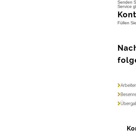
Senden S
Service g
Kont
Füllen Si
Nach
folg
Arbeite
Besenre
Übergab
Ko