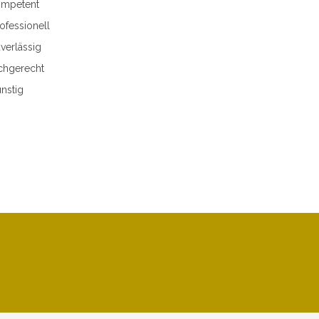
mpetent
ofessionell
verlässig
chgerecht
nstig