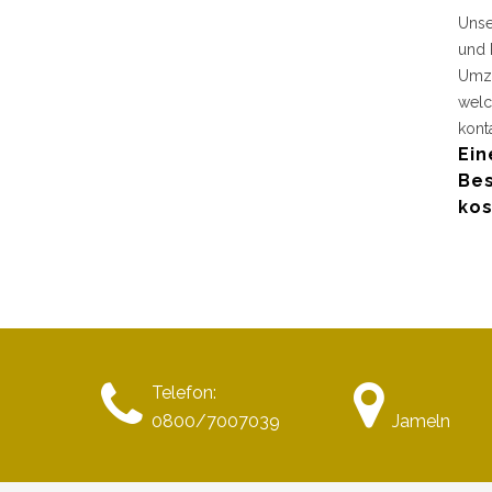
Unse
und 
Umzu
welc
kont
Ein
Bes
kos
Telefon:
0800/7007039
Jameln