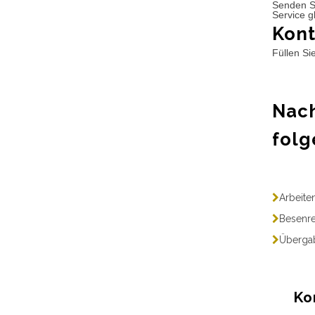
Senden S
Service g
Kont
Füllen Si
Nach
folg
Arbeite
Besenre
Übergab
Ko