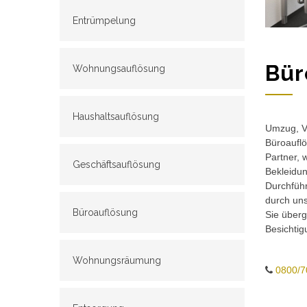
Entrümpelung
Bür
Wohnungsauflösung
Haushaltsauflösung
Umzug, Ve
Büroauflö
Partner, 
Geschäftsauflösung
Bekleidun
Durchführ
durch un
Büroauflösung
Sie überg
Besichtig
Wohnungsräumung
0800/7