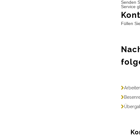
Senden S
Service g
Kont
Füllen Si
Nach
folg
Arbeite
Besenre
Übergab
Ko