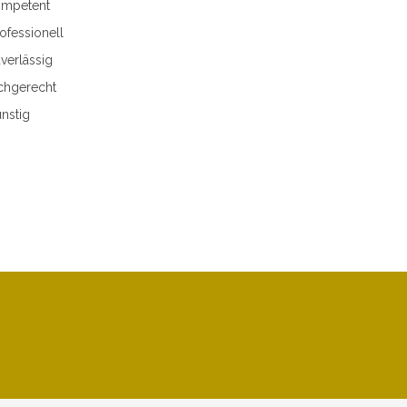
mpetent
ofessionell
verlässig
chgerecht
nstig