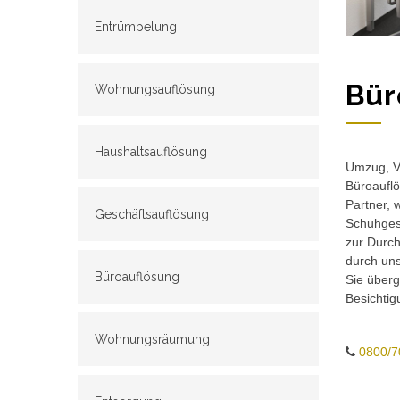
Entrümpelung
Bür
Wohnungsauflösung
Haushaltsauflösung
Umzug, Ve
Büroauflö
Partner, 
Geschäftsauflösung
Schuhgesc
zur Durch
durch un
Büroauflösung
Sie überg
Besichtig
Wohnungsräumung
0800/7