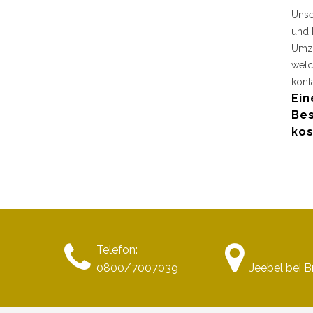
Unse
und 
Umzu
welc
kont
Ein
Bes
kos
Telefon:
0800/7007039
Jeebel bei 