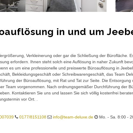
oauflösung in und um Jeeb
rgrößerung, Verkleinerung oder gar die Schließung der Bürofläche. E
sung erfordern. Ihnen steht solch eine Auflösung in naher Zukunft bev
wenn es um eine professionelle und preiswerte Büroauflösung in Jeebel 
häft, Bekleidungsgeschäft oder Schreibwarengeschäft, das Team Delux
führung der Büroauflösung, mit Rat und Tat zur Seite. Die Entsorgung 
ser Team vorgenommen. Nach ordnungsgemäßer Durchführung der Büro
eben. Kontaktieren Sie uns und lassen Sie sich völlig kostenfrei berat
ungstermin vor Ort. .
007039
0177/8151108
info@team-deluxe.de
Mo. - Sa. 8:00 - 2