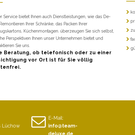
ko
r Service bietet Ihnen auch Dienstleistungen, wie das De-
pr
Remontieren Ihrer Schränke, das Packen Ihrer
zu
gskartons, Küchenmontagen. überzeugen Sie sich selbst,
he Perspektiven Ihnen unser Unternehmen bietet und
fa
aktieren Sie uns.
gü
e Beratung, ob telefonisch oder zu einer
ichtigung vor Ort ist für Sie völlig
tenfrei.
E-Mail:
is Lüchow
info@team-
deluxe.de