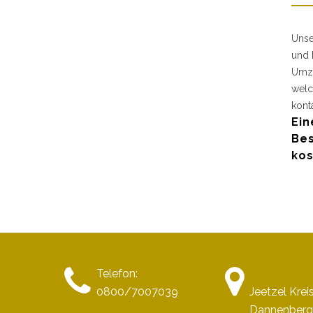
Unse
und 
Umzu
welc
kont
Ein
Bes
kos
Telefon:
0800/7007039
Jeetzel Kre
Dannenberg