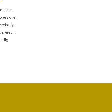
mpetent
ofessionell
verlässig
chgerecht
nstig