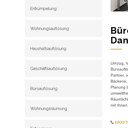
Entrümpelung
Bür
Wohnungsauflösung
Dan
Haushaltsauflösung
Umzug, Ve
Geschäftsauflösung
Büroauflö
Partner, 
Bäckerei,
Planung b
Büroauflösung
umweltfr
Räumlichk
mit Ihnen
Wohnungsräumung
0800/7