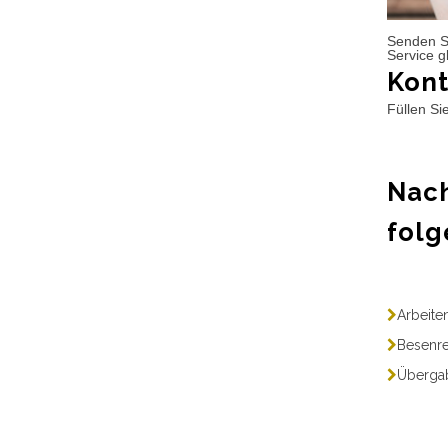
Senden S
Service g
Kont
Füllen Si
Nach
folg
Arbeite
Besenre
Übergab