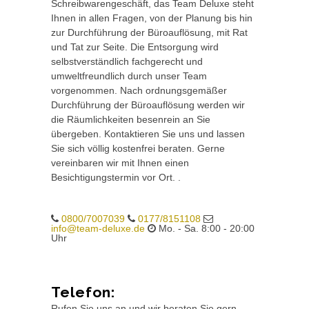
Schreibwarengeschäft, das Team Deluxe steht
Ihnen in allen Fragen, von der Planung bis hin
zur Durchführung der Büroauflösung, mit Rat
und Tat zur Seite. Die Entsorgung wird
selbstverständlich fachgerecht und
umweltfreundlich durch unser Team
vorgenommen. Nach ordnungsgemäßer
Durchführung der Büroauflösung werden wir
die Räumlichkeiten besenrein an Sie
übergeben. Kontaktieren Sie uns und lassen
Sie sich völlig kostenfrei beraten. Gerne
vereinbaren wir mit Ihnen einen
Besichtigungstermin vor Ort. .
0800/7007039
0177/8151108
info@team-deluxe.de
Mo. - Sa. 8:00 - 20:00
Uhr
Telefon:
Rufen Sie uns an und wir beraten Sie gern