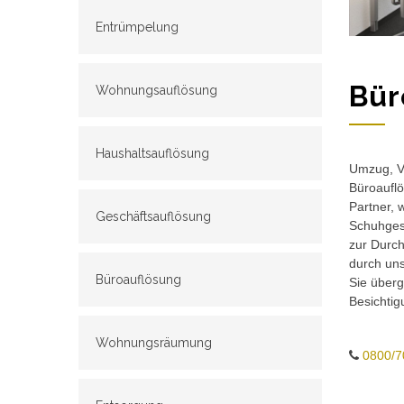
Entrümpelung
Bür
Wohnungsauflösung
Haushaltsauflösung
Umzug, Ve
Büroauflö
Partner, 
Geschäftsauflösung
Schuhgesc
zur Durch
durch un
Büroauflösung
Sie überg
Besichtig
Wohnungsräumung
0800/7