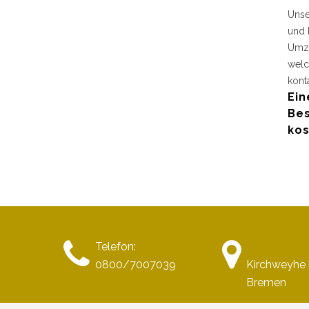
Unse
und 
Umzu
welc
kont
Ein
Bes
kos
Telefon:
0800/7007039
Kirchweyhe 
Bremen