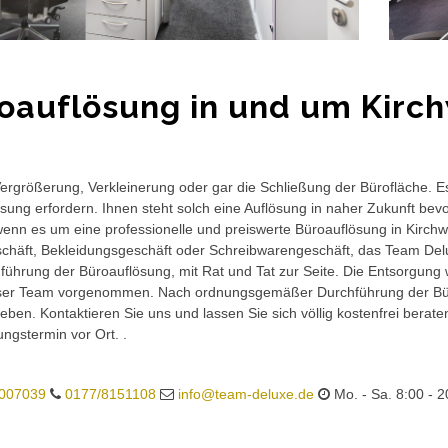
oauflösung in und um Kirc
rgrößerung, Verkleinerung oder gar die Schließung der Bürofläche. E
sung erfordern. Ihnen steht solch eine Auflösung in naher Zukunft bev
wenn es um eine professionelle und preiswerte Büroauflösung in Kirchw
häft, Bekleidungsgeschäft oder Schreibwarengeschäft, das Team Delux
führung der Büroauflösung, mit Rat und Tat zur Seite. Die Entsorgung 
ser Team vorgenommen. Nach ordnungsgemäßer Durchführung der Büro
eben. Kontaktieren Sie uns und lassen Sie sich völlig kostenfrei berat
ungstermin vor Ort. .
007039
0177/8151108
info@team-deluxe.de
Mo. - Sa. 8:00 - 2