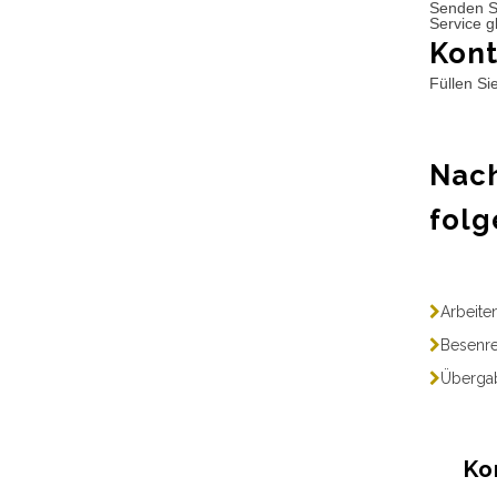
Senden S
Service g
Kont
Füllen Si
Nach
folg
Arbeite
Besenre
Übergab
Ko