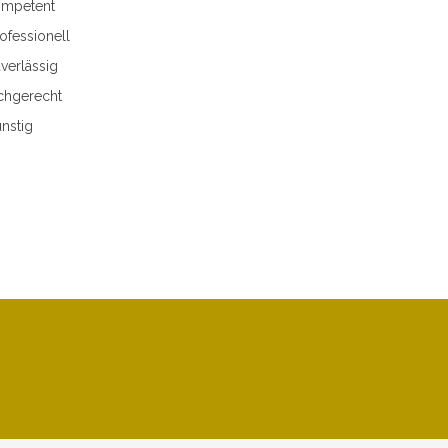
mpetent
ofessionell
verlässig
chgerecht
nstig