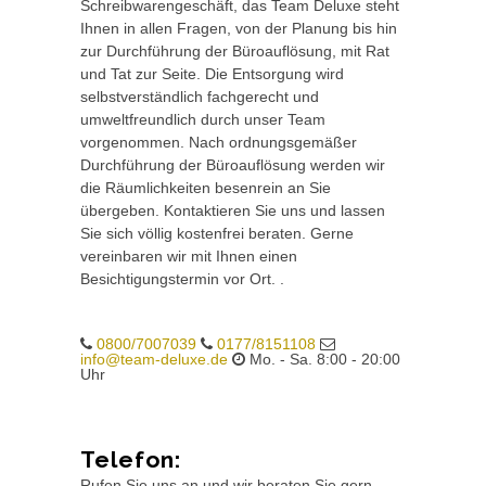
Schreibwarengeschäft, das Team Deluxe steht
Ihnen in allen Fragen, von der Planung bis hin
zur Durchführung der Büroauflösung, mit Rat
und Tat zur Seite. Die Entsorgung wird
selbstverständlich fachgerecht und
umweltfreundlich durch unser Team
vorgenommen. Nach ordnungsgemäßer
Durchführung der Büroauflösung werden wir
die Räumlichkeiten besenrein an Sie
übergeben. Kontaktieren Sie uns und lassen
Sie sich völlig kostenfrei beraten. Gerne
vereinbaren wir mit Ihnen einen
Besichtigungstermin vor Ort. .
0800/7007039
0177/8151108
info@team-deluxe.de
Mo. - Sa. 8:00 - 20:00
Uhr
Telefon:
Rufen Sie uns an und wir beraten Sie gern