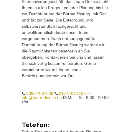
Schreibwarengeschäft, das Team Deluxe steht
Ihnen in allen Fragen, von der Planung bis hin
zur Durchführung der Büroauflösung, mit Rat
und Tat zur Seite. Die Entsorgung wird
selbstverständlich fachgerecht und
umweltfreundlich durch unser Team
vorgenommen. Nach ordnungsgemäßer
Durchführung der Büroauflösung werden wir
die Räumlichkeiten besenrein an Sie
übergeben. Kontaktieren Sie uns und lassen
Sie sich völlig kostenfrei beraten. Gerne
vereinbaren wir mit Ihnen einen
Besichtigungstermin vor Ort. .
0800/7007039
0177/8151108
info@team-deluxe.de
Mo. - Sa. 8:00 - 20:00
Uhr
Telefon:
Rufen Sie uns an und wir beraten Sie gern