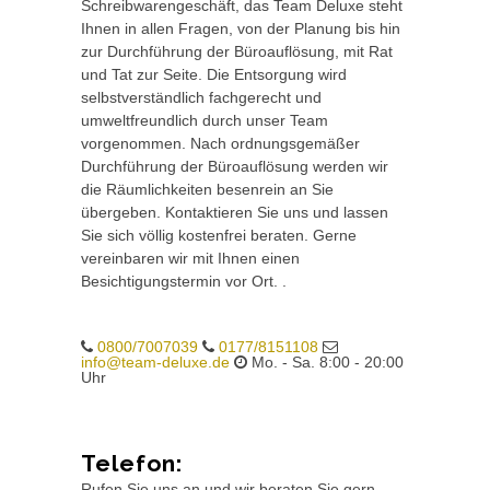
Schreibwarengeschäft, das Team Deluxe steht
Ihnen in allen Fragen, von der Planung bis hin
zur Durchführung der Büroauflösung, mit Rat
und Tat zur Seite. Die Entsorgung wird
selbstverständlich fachgerecht und
umweltfreundlich durch unser Team
vorgenommen. Nach ordnungsgemäßer
Durchführung der Büroauflösung werden wir
die Räumlichkeiten besenrein an Sie
übergeben. Kontaktieren Sie uns und lassen
Sie sich völlig kostenfrei beraten. Gerne
vereinbaren wir mit Ihnen einen
Besichtigungstermin vor Ort. .
0800/7007039
0177/8151108
info@team-deluxe.de
Mo. - Sa. 8:00 - 20:00
Uhr
Telefon:
Rufen Sie uns an und wir beraten Sie gern