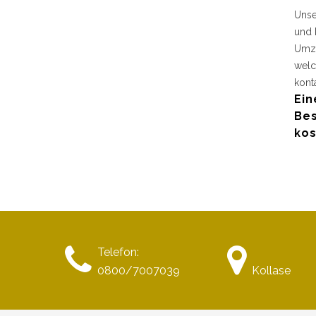
Unse
und 
Umzu
welc
kont
Ein
Bes
kos
Telefon:
0800/7007039
Kollase