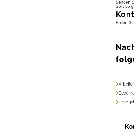
Senden S
Service g
Kont
Füllen Si
Nach
folg
Arbeite
Besenre
Übergab
Ko