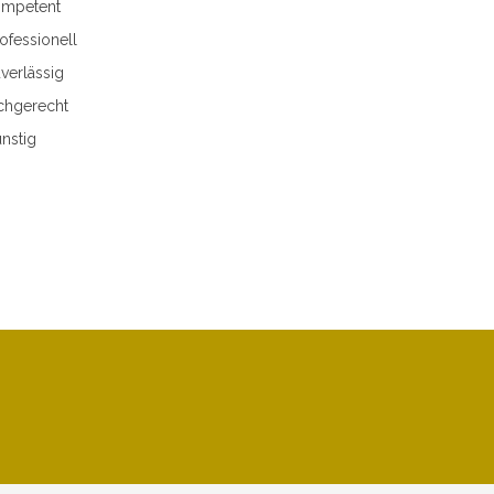
mpetent
ofessionell
verlässig
chgerecht
nstig