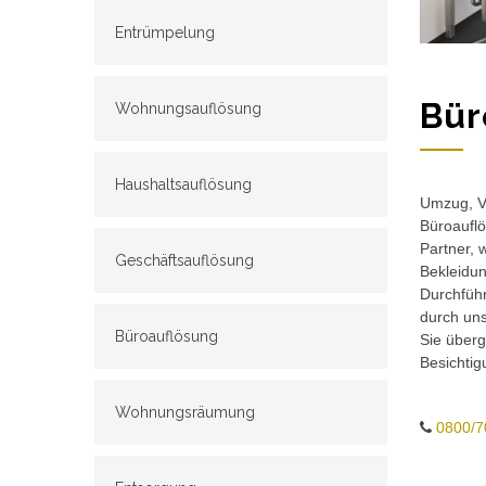
Entrümpelung
Bür
Wohnungsauflösung
Haushaltsauflösung
Umzug, Ve
Büroauflö
Partner, 
Geschäftsauflösung
Bekleidun
Durchführ
durch un
Büroauflösung
Sie überg
Besichtig
Wohnungsräumung
0800/7