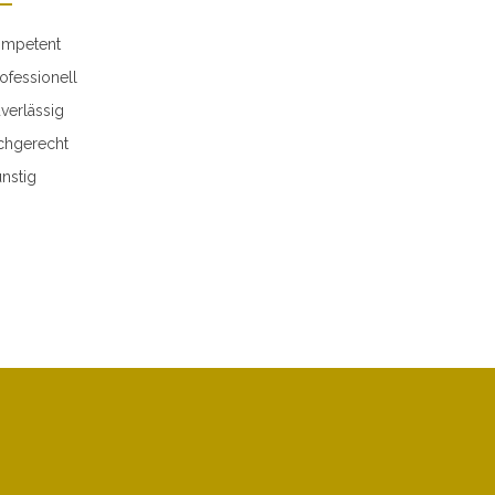
mpetent
ofessionell
verlässig
chgerecht
nstig