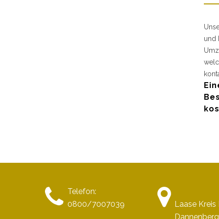
Unse
und 
Umzu
welc
kont
Ein
Bes
kos
Telefon:
0800/7007039
Laase Krei
Dannenberg