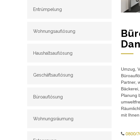
Entrümpelung
Bür
Wohnungsauflösung
Dan
Haushaltsauflösung
Umzug, Ve
Geschäftsauflösung
Büroauflö
Partner, 
Bäckerei,
Planung b
Büroauflösung
umweltfr
Räumlichk
mit Ihnen
Wohnungsräumung
0800/7