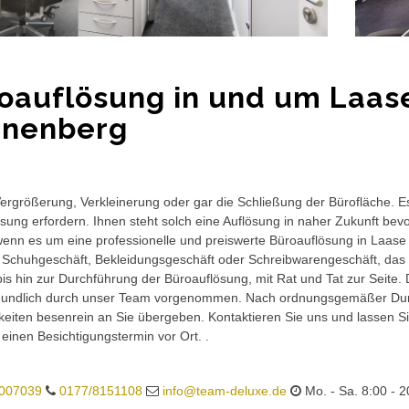
oauflösung in und um Laas
nenberg
rgrößerung, Verkleinerung oder gar die Schließung der Bürofläche. E
sung erfordern. Ihnen steht solch eine Auflösung in naher Zukunft bev
wenn es um eine professionelle und preiswerte Büroauflösung in Laase
 Schuhgeschäft, Bekleidungsgeschäft oder Schreibwarengeschäft, das 
is hin zur Durchführung der Büroauflösung, mit Rat und Tat zur Seite.
eundlich durch unser Team vorgenommen. Nach ordnungsgemäßer Durc
eiten besenrein an Sie übergeben. Kontaktieren Sie uns und lassen Sie
 einen Besichtigungstermin vor Ort. .
007039
0177/8151108
info@team-deluxe.de
Mo. - Sa. 8:00 - 2