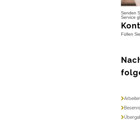
Senden S
Service g
Kont
Füllen Si
Nach
folg
Arbeite
Besenre
Übergab