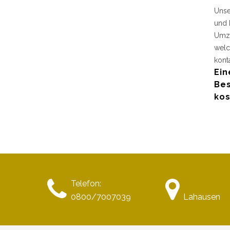
Unse
und 
Umzu
welc
kont
Ein
Bes
kos
Telefon:
0800/7007039
Lahausen