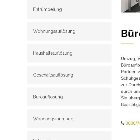
Entrümpelung
Bür
Wohnungsauflösung
Haushaltsauflösung
Umzug, Ve
Büroauflö
Partner, 
Geschäftsauflösung
Schuhgesc
zur Durch
durch un
Büroauflösung
Sie überg
Besichtig
Wohnungsräumung
0800/7