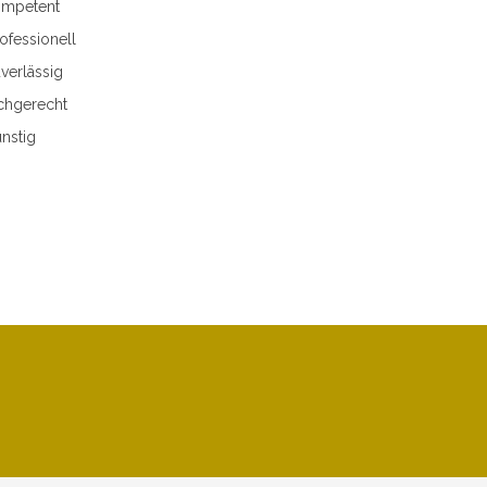
mpetent
ofessionell
verlässig
chgerecht
nstig