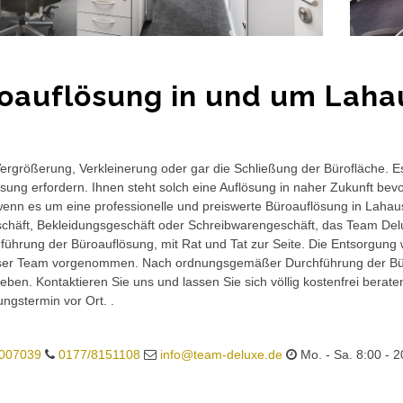
oauflösung in und um Laha
rgrößerung, Verkleinerung oder gar die Schließung der Bürofläche. E
sung erfordern. Ihnen steht solch eine Auflösung in naher Zukunft bev
wenn es um eine professionelle und preiswerte Büroauflösung in Lahause
häft, Bekleidungsgeschäft oder Schreibwarengeschäft, das Team Delux
führung der Büroauflösung, mit Rat und Tat zur Seite. Die Entsorgung 
ser Team vorgenommen. Nach ordnungsgemäßer Durchführung der Büro
eben. Kontaktieren Sie uns und lassen Sie sich völlig kostenfrei berat
ungstermin vor Ort. .
007039
0177/8151108
info@team-deluxe.de
Mo. - Sa. 8:00 - 2