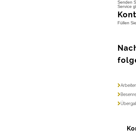
Senden S
Service g
Kont
Füllen Si
Nach
folg
Arbeite
Besenre
Übergab
Ko