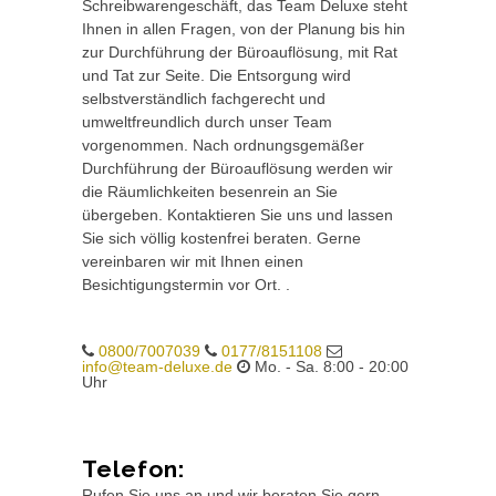
Schreibwarengeschäft, das Team Deluxe steht
Ihnen in allen Fragen, von der Planung bis hin
zur Durchführung der Büroauflösung, mit Rat
und Tat zur Seite. Die Entsorgung wird
selbstverständlich fachgerecht und
umweltfreundlich durch unser Team
vorgenommen. Nach ordnungsgemäßer
Durchführung der Büroauflösung werden wir
die Räumlichkeiten besenrein an Sie
übergeben. Kontaktieren Sie uns und lassen
Sie sich völlig kostenfrei beraten. Gerne
vereinbaren wir mit Ihnen einen
Besichtigungstermin vor Ort. .
0800/7007039
0177/8151108
info@team-deluxe.de
Mo. - Sa. 8:00 - 20:00
Uhr
Telefon:
Rufen Sie uns an und wir beraten Sie gern