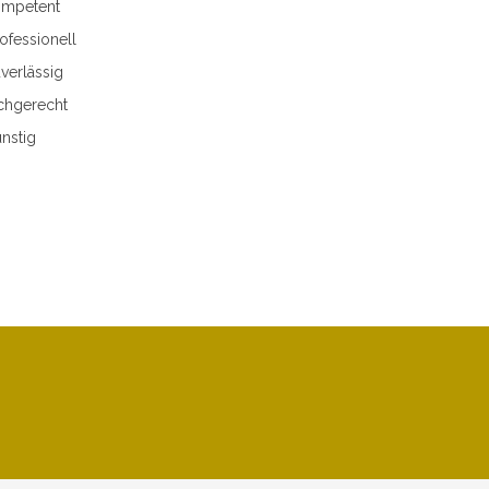
mpetent
ofessionell
verlässig
chgerecht
nstig