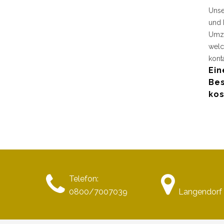
Unse
und 
Umzu
welc
kont
Ein
Bes
kos
Telefon:
0800/7007039
Langendorf 