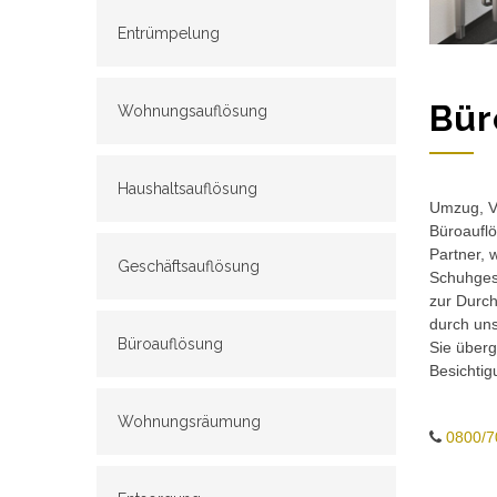
Entrümpelung
Bür
Wohnungsauflösung
Haushaltsauflösung
Umzug, Ve
Büroauflö
Partner, 
Geschäftsauflösung
Schuhgesc
zur Durch
durch un
Büroauflösung
Sie überg
Besichtig
Wohnungsräumung
0800/7