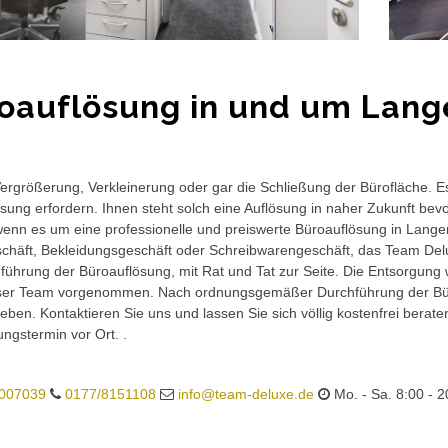
oauflösung in und um Lang
rgrößerung, Verkleinerung oder gar die Schließung der Bürofläche. E
sung erfordern. Ihnen steht solch eine Auflösung in naher Zukunft bev
wenn es um eine professionelle und preiswerte Büroauflösung in Langend
häft, Bekleidungsgeschäft oder Schreibwarengeschäft, das Team Delux
führung der Büroauflösung, mit Rat und Tat zur Seite. Die Entsorgung 
ser Team vorgenommen. Nach ordnungsgemäßer Durchführung der Büro
eben. Kontaktieren Sie uns und lassen Sie sich völlig kostenfrei berat
ungstermin vor Ort. .
007039
0177/8151108
info@team-deluxe.de
Mo. - Sa. 8:00 - 2