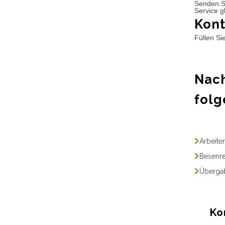
Senden S
Service g
Kont
Füllen Si
Nach
folg
Arbeite
Besenre
Übergab
Ko