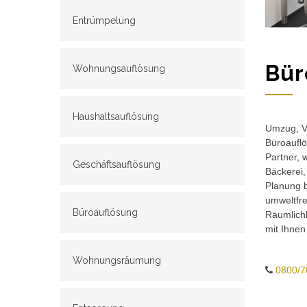
Entrümpelung
Bür
Wohnungsauflösung
Haushaltsauflösung
Umzug, Ve
Büroauflö
Partner, 
Geschäftsauflösung
Bäckerei,
Planung b
umweltfr
Büroauflösung
Räumlichk
mit Ihnen
Wohnungsräumung
0800/7