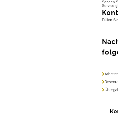
Senden S
Service g
Kont
Füllen Si
Nach
folg
Arbeite
Besenre
Übergab
Ko