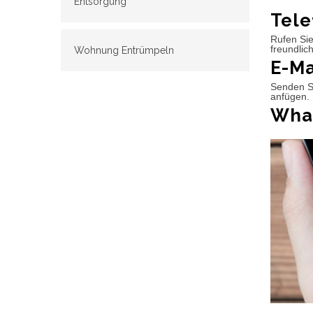
Entsorgung
Tele
Rufen Sie
freundlic
Wohnung Entrümpeln
E-Ma
Senden Si
anfügen. 
What