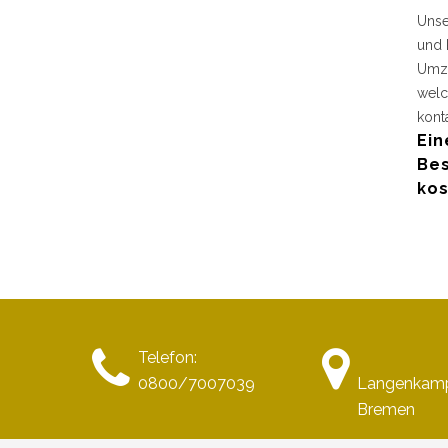
Unse
und 
Umzu
welc
kont
Ein
Bes
kos
Telefon:
0800/7007039
Langenkamp
Bremen