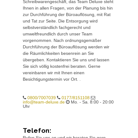
Schreibwarengeschäft, das Team Deluxe steht
Ihnen in allen Fragen, von der Planung bis hin
zur Durchführung der Büroauflösung, mit Rat
und Tat zur Seite. Die Entsorgung wird
selbstverständlich fachgerecht und
umweltfreundlich durch unser Team
vorgenommen. Nach ordnungsgemäßer
Durchführung der Büroauflösung werden wir
die Räumlichkeiten besenrein an Sie
übergeben. Kontaktieren Sie uns und lassen
Sie sich völlig kostenfrei beraten. Gerne
vereinbaren wir mit Ihnen einen
Besichtigungstermin vor Ort. .
0800/7007039
0177/8151108
info@team-deluxe.de
Mo. - Sa. 8:00 - 20:00
Uhr
Telefon:
Rufen Sie uns an und wir beraten Sie gern