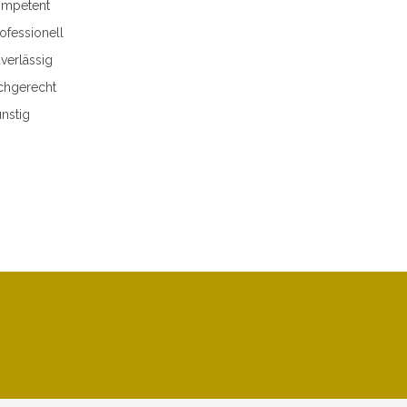
mpetent
ofessionell
verlässig
chgerecht
nstig