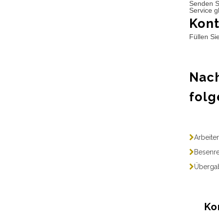
Senden S
Service g
Kont
Füllen Si
Nach
folg
Arbeite
Besenre
Übergab
Ko