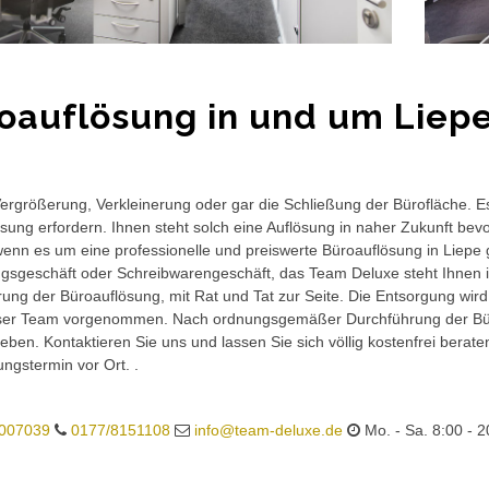
oauflösung in und um Liep
rgrößerung, Verkleinerung oder gar die Schließung der Bürofläche. E
sung erfordern. Ihnen steht solch eine Auflösung in naher Zukunft bev
wenn es um eine professionelle und preiswerte Büroauflösung in Liepe g
gsgeschäft oder Schreibwarengeschäft, das Team Deluxe steht Ihnen in
ung der Büroauflösung, mit Rat und Tat zur Seite. Die Entsorgung wird
ser Team vorgenommen. Nach ordnungsgemäßer Durchführung der Büro
eben. Kontaktieren Sie uns und lassen Sie sich völlig kostenfrei berat
ungstermin vor Ort. .
007039
0177/8151108
info@team-deluxe.de
Mo. - Sa. 8:00 - 2