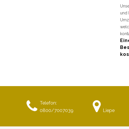
Unse
und 
Umzu
welc
kont
Ein
Bes
kos
Telefon:
0800/7007039
Liepe