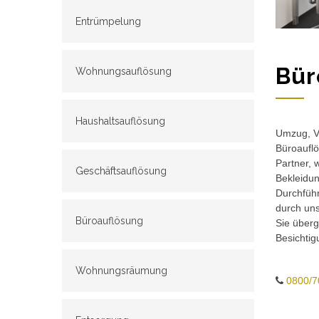
Entrümpelung
Bür
Wohnungsauflösung
Haushaltsauflösung
Umzug, Ve
Büroauflö
Partner, 
Geschäftsauflösung
Bekleidun
Durchführ
durch un
Büroauflösung
Sie überg
Besichtig
Wohnungsräumung
0800/7