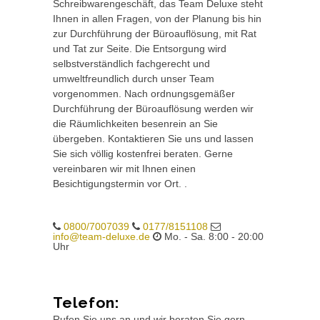
Schreibwarengeschäft, das Team Deluxe steht
Ihnen in allen Fragen, von der Planung bis hin
zur Durchführung der Büroauflösung, mit Rat
und Tat zur Seite. Die Entsorgung wird
selbstverständlich fachgerecht und
umweltfreundlich durch unser Team
vorgenommen. Nach ordnungsgemäßer
Durchführung der Büroauflösung werden wir
die Räumlichkeiten besenrein an Sie
übergeben. Kontaktieren Sie uns und lassen
Sie sich völlig kostenfrei beraten. Gerne
vereinbaren wir mit Ihnen einen
Besichtigungstermin vor Ort. .
0800/7007039
0177/8151108
info@team-deluxe.de
Mo. - Sa. 8:00 - 20:00
Uhr
Telefon:
Rufen Sie uns an und wir beraten Sie gern