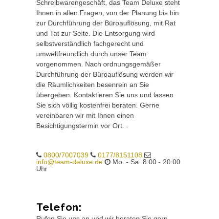
Schreibwarengeschäft, das Team Deluxe steht
Ihnen in allen Fragen, von der Planung bis hin
zur Durchführung der Büroauflösung, mit Rat
und Tat zur Seite. Die Entsorgung wird
selbstverständlich fachgerecht und
umweltfreundlich durch unser Team
vorgenommen. Nach ordnungsgemäßer
Durchführung der Büroauflösung werden wir
die Räumlichkeiten besenrein an Sie
übergeben. Kontaktieren Sie uns und lassen
Sie sich völlig kostenfrei beraten. Gerne
vereinbaren wir mit Ihnen einen
Besichtigungstermin vor Ort. .
0800/7007039
0177/8151108
info@team-deluxe.de
Mo. - Sa. 8:00 - 20:00
Uhr
Telefon:
Rufen Sie uns an und wir beraten Sie gern