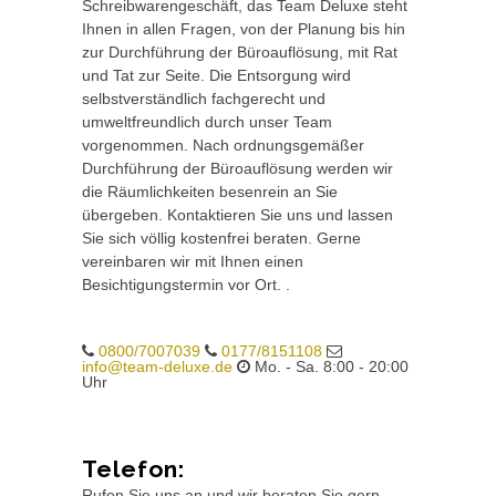
Schreibwarengeschäft, das Team Deluxe steht
Ihnen in allen Fragen, von der Planung bis hin
zur Durchführung der Büroauflösung, mit Rat
und Tat zur Seite. Die Entsorgung wird
selbstverständlich fachgerecht und
umweltfreundlich durch unser Team
vorgenommen. Nach ordnungsgemäßer
Durchführung der Büroauflösung werden wir
die Räumlichkeiten besenrein an Sie
übergeben. Kontaktieren Sie uns und lassen
Sie sich völlig kostenfrei beraten. Gerne
vereinbaren wir mit Ihnen einen
Besichtigungstermin vor Ort. .
0800/7007039
0177/8151108
info@team-deluxe.de
Mo. - Sa. 8:00 - 20:00
Uhr
Telefon:
Rufen Sie uns an und wir beraten Sie gern