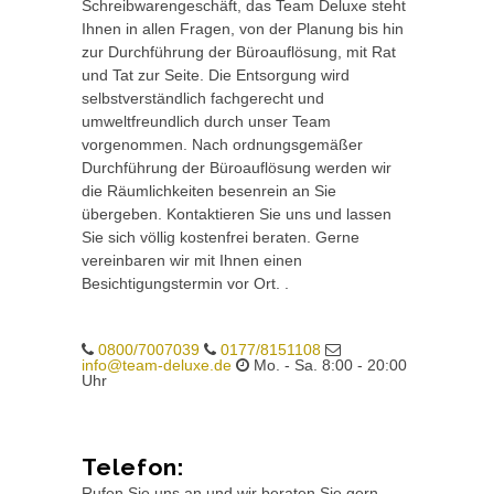
Schreibwarengeschäft, das Team Deluxe steht
Ihnen in allen Fragen, von der Planung bis hin
zur Durchführung der Büroauflösung, mit Rat
und Tat zur Seite. Die Entsorgung wird
selbstverständlich fachgerecht und
umweltfreundlich durch unser Team
vorgenommen. Nach ordnungsgemäßer
Durchführung der Büroauflösung werden wir
die Räumlichkeiten besenrein an Sie
übergeben. Kontaktieren Sie uns und lassen
Sie sich völlig kostenfrei beraten. Gerne
vereinbaren wir mit Ihnen einen
Besichtigungstermin vor Ort. .
0800/7007039
0177/8151108
info@team-deluxe.de
Mo. - Sa. 8:00 - 20:00
Uhr
Telefon:
Rufen Sie uns an und wir beraten Sie gern