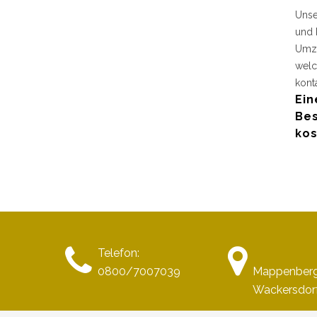
Unse
und 
Umzu
welc
kont
Ein
Bes
kos
Telefon:
0800/7007039
Mappenber
Wackersdor