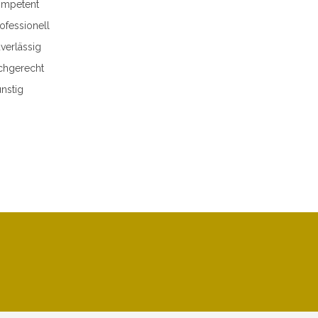
mpetent
ofessionell
verlässig
chgerecht
nstig