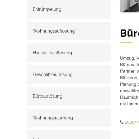
Entrümpelung
Bür
Wohnungsauflösung
Haushaltsauflösung
Umzug, Ve
Büroauflö
Partner, 
Geschäftsauflösung
Bäckerei,
Planung b
umweltfr
Büroauflösung
Räumlichk
mit Ihnen
Wohnungsräumung
0800/7