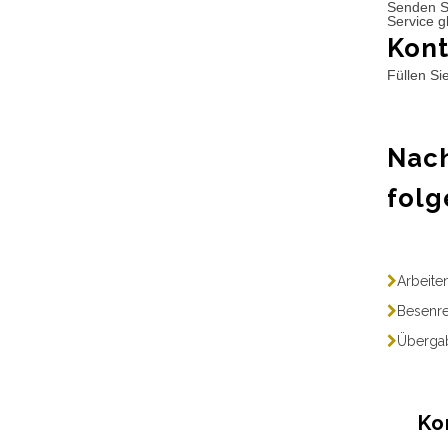
Senden S
Service g
Kont
Füllen Si
Nach
folg
Arbeite
Besenre
Übergab
Ko