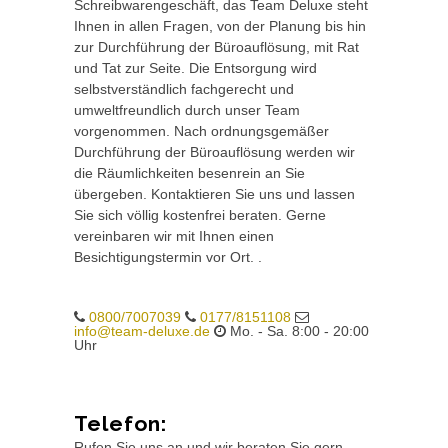
Schreibwarengeschäft, das Team Deluxe steht
Ihnen in allen Fragen, von der Planung bis hin
zur Durchführung der Büroauflösung, mit Rat
und Tat zur Seite. Die Entsorgung wird
selbstverständlich fachgerecht und
umweltfreundlich durch unser Team
vorgenommen. Nach ordnungsgemäßer
Durchführung der Büroauflösung werden wir
die Räumlichkeiten besenrein an Sie
übergeben. Kontaktieren Sie uns und lassen
Sie sich völlig kostenfrei beraten. Gerne
vereinbaren wir mit Ihnen einen
Besichtigungstermin vor Ort. .
0800/7007039
0177/8151108
info@team-deluxe.de
Mo. - Sa. 8:00 - 20:00
Uhr
Telefon:
Rufen Sie uns an und wir beraten Sie gern