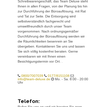
Schreibwarengeschäft, das Team Deluxe steht
Ihnen in allen Fragen, von der Planung bis hin
zur Durchführung der Büroauflösung, mit Rat
und Tat zur Seite. Die Entsorgung wird
selbstverständlich fachgerecht und
umweltfreundlich durch unser Team
vorgenommen. Nach ordnungsgemäßer
Durchführung der Büroauflösung werden wir
die Räumlichkeiten besenrein an Sie
übergeben. Kontaktieren Sie uns und lassen
Sie sich völlig kostenfrei beraten. Gerne
vereinbaren wir mit Ihnen einen
Besichtigungstermin vor Ort. .
0800/7007039
0177/8151108
info@team-deluxe.de
Mo. - Sa. 8:00 - 20:00
Uhr
Telefon:
Rufen Sie uns an und wir beraten Sie gern