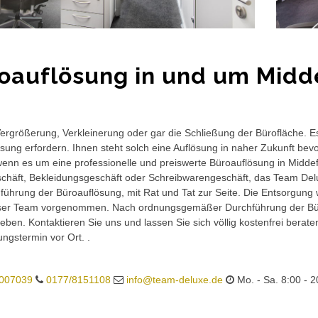
oauflösung in und um Midd
rgrößerung, Verkleinerung oder gar die Schließung der Bürofläche. E
sung erfordern. Ihnen steht solch eine Auflösung in naher Zukunft bev
wenn es um eine professionelle und preiswerte Büroauflösung in Middefei
häft, Bekleidungsgeschäft oder Schreibwarengeschäft, das Team Delux
führung der Büroauflösung, mit Rat und Tat zur Seite. Die Entsorgung 
ser Team vorgenommen. Nach ordnungsgemäßer Durchführung der Büro
eben. Kontaktieren Sie uns und lassen Sie sich völlig kostenfrei berat
ungstermin vor Ort. .
007039
0177/8151108
info@team-deluxe.de
Mo. - Sa. 8:00 - 2