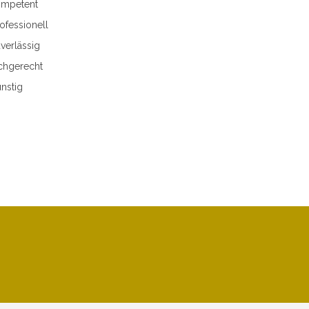
mpetent
ofessionell
verlässig
chgerecht
nstig