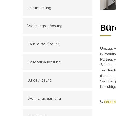
Entrümpelung
Bür
Wohnungsauflösung
Haushaltsauflösung
Umzug, Ve
Büroauflö
Partner, 
Geschäftsauflösung
Schuhgesc
zur Durch
durch un
Büroauflösung
Sie überg
Besichtig
Wohnungsräumung
0800/7