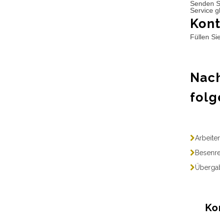
Senden S
Service g
Kont
Füllen Si
Nach
folg
Arbeite
Besenre
Übergab
Ko