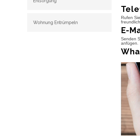
Entsorgung
Tele
Rufen Sie
freundlic
Wohnung Entrümpeln
E-Ma
Senden Si
anfügen. 
What