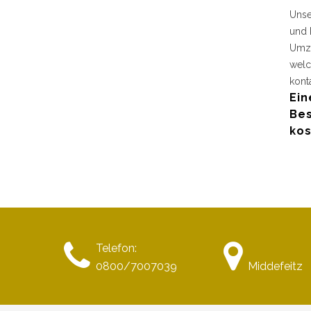
Unse
und 
Umzu
welc
kont
Ein
Bes
kos
Telefon:
0800/7007039
Middefeitz