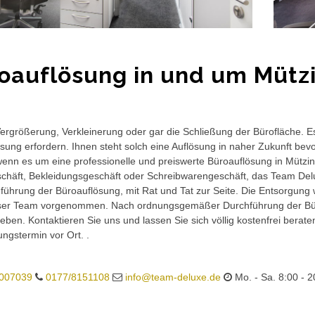
oauflösung in und um Mütz
rgrößerung, Verkleinerung oder gar die Schließung der Bürofläche. E
sung erfordern. Ihnen steht solch eine Auflösung in naher Zukunft bev
wenn es um eine professionelle und preiswerte Büroauflösung in Mützing
häft, Bekleidungsgeschäft oder Schreibwarengeschäft, das Team Delux
führung der Büroauflösung, mit Rat und Tat zur Seite. Die Entsorgung 
ser Team vorgenommen. Nach ordnungsgemäßer Durchführung der Büro
eben. Kontaktieren Sie uns und lassen Sie sich völlig kostenfrei berat
ungstermin vor Ort. .
007039
0177/8151108
info@team-deluxe.de
Mo. - Sa. 8:00 - 2