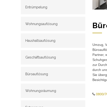
Entrümpelung
Bür
Wohnungsauflösung
Haushaltsauflösung
Umzug, Ve
Büroauflö
Partner, 
Geschäftsauflösung
Schuhgesc
zur Durch
durch un
Büroauflösung
Sie überg
Besichtig
Wohnungsräumung
0800/7