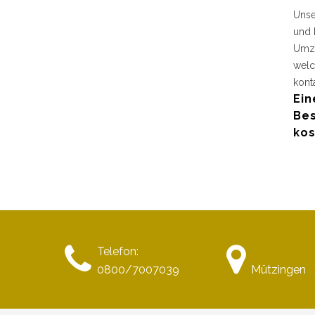
Unse
und 
Umzu
welc
kont
Ein
Bes
kos
Telefon:
0800/7007039
Mützingen