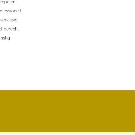
mpetent
ofessionell
verlässig
chgerecht
nstig