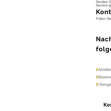
Senden S
Service g
Kont
Füllen Si
Nach
folg
Arbeite
Besenre
Übergab
Ko