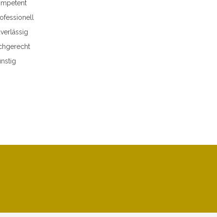
mpetent
ofessionell
verlässig
chgerecht
nstig