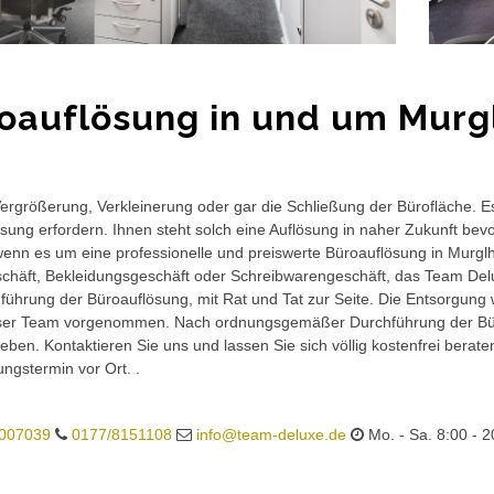
oauflösung in und um Murg
rgrößerung, Verkleinerung oder gar die Schließung der Bürofläche. E
sung erfordern. Ihnen steht solch eine Auflösung in naher Zukunft bev
wenn es um eine professionelle und preiswerte Büroauflösung in Murglho
häft, Bekleidungsgeschäft oder Schreibwarengeschäft, das Team Delux
führung der Büroauflösung, mit Rat und Tat zur Seite. Die Entsorgung 
ser Team vorgenommen. Nach ordnungsgemäßer Durchführung der Büro
eben. Kontaktieren Sie uns und lassen Sie sich völlig kostenfrei berat
ungstermin vor Ort. .
007039
0177/8151108
info@team-deluxe.de
Mo. - Sa. 8:00 - 2