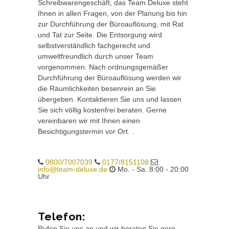
Schreibwarengeschäft, das Team Deluxe steht
Ihnen in allen Fragen, von der Planung bis hin
zur Durchführung der Büroauflösung, mit Rat
und Tat zur Seite. Die Entsorgung wird
selbstverständlich fachgerecht und
umweltfreundlich durch unser Team
vorgenommen. Nach ordnungsgemäßer
Durchführung der Büroauflösung werden wir
die Räumlichkeiten besenrein an Sie
übergeben. Kontaktieren Sie uns und lassen
Sie sich völlig kostenfrei beraten. Gerne
vereinbaren wir mit Ihnen einen
Besichtigungstermin vor Ort. .
0800/7007039
0177/8151108
info@team-deluxe.de
Mo. - Sa. 8:00 - 20:00
Uhr
Telefon:
Rufen Sie uns an und wir beraten Sie gern