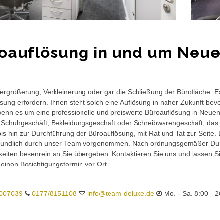
oauflösung in und um Neu
rgrößerung, Verkleinerung oder gar die Schließung der Bürofläche. E
sung erfordern. Ihnen steht solch eine Auflösung in naher Zukunft bev
wenn es um eine professionelle und preiswerte Büroauflösung in Neuenk
 Schuhgeschäft, Bekleidungsgeschäft oder Schreibwarengeschäft, das 
is hin zur Durchführung der Büroauflösung, mit Rat und Tat zur Seite.
eundlich durch unser Team vorgenommen. Nach ordnungsgemäßer Durc
eiten besenrein an Sie übergeben. Kontaktieren Sie uns und lassen Sie
 einen Besichtigungstermin vor Ort. .
007039
0177/8151108
info@team-deluxe.de
Mo. - Sa. 8:00 - 2