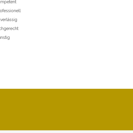
mpetent
ofessionell
verlässig
chgerecht
nstig