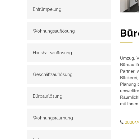
Entrümpelung
Bür
Wohnungsauflösung
Haushaltsauflösung
Umzug, Ve
Büroauflö
Partner, 
Geschäftsauflösung
Bäckerei,
Planung b
umweltfr
Büroauflösung
Räumlichk
mit Ihnen
Wohnungsräumung
0800/7