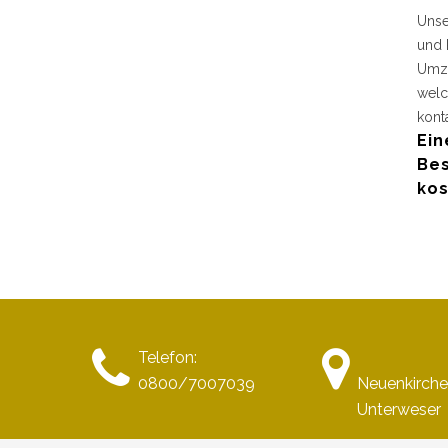
Unse
und 
Umzu
welc
kont
Ein
Bes
kos
Telefon:
0800/7007039
Neuenkirch
Unterweser