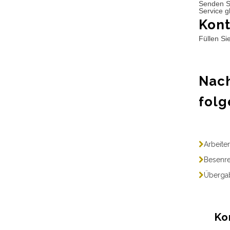
Senden S
Service g
Kont
Füllen Si
Nach
folg
Arbeite
Besenre
Übergab
Ko