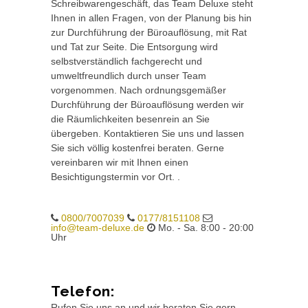
Schreibwarengeschäft, das Team Deluxe steht
Ihnen in allen Fragen, von der Planung bis hin
zur Durchführung der Büroauflösung, mit Rat
und Tat zur Seite. Die Entsorgung wird
selbstverständlich fachgerecht und
umweltfreundlich durch unser Team
vorgenommen. Nach ordnungsgemäßer
Durchführung der Büroauflösung werden wir
die Räumlichkeiten besenrein an Sie
übergeben. Kontaktieren Sie uns und lassen
Sie sich völlig kostenfrei beraten. Gerne
vereinbaren wir mit Ihnen einen
Besichtigungstermin vor Ort. .
0800/7007039
0177/8151108
info@team-deluxe.de
Mo. - Sa. 8:00 - 20:00
Uhr
Telefon:
Rufen Sie uns an und wir beraten Sie gern