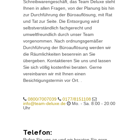
Schreibwarengeschäft, das Team Deluxe steht
Ihnen in allen Fragen, von der Planung bis hin
zur Durchführung der Büroauflösung, mit Rat
und Tat zur Seite. Die Entsorgung wird
selbstverständlich fachgerecht und
umweltfreundlich durch unser Team
vorgenommen. Nach ordnungsgemäßer
Durchführung der Büroauflösung werden wir
die Räumlichkeiten besenrein an Sie
übergeben. Kontaktieren Sie uns und lassen
Sie sich völlig kostenfrei beraten. Gerne
vereinbaren wir mit Ihnen einen
Besichtigungstermin vor Ort. .
0800/7007039
0177/8151108
info@team-deluxe.de
Mo. - Sa. 8:00 - 20:00
Uhr
Telefon:
Rufen Sie uns an und wir beraten Sie gern