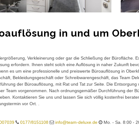
oauflösung in und um Ober
rgrößerung, Verkleinerung oder gar die Schließung der Bürofläche. E
sung erfordern. Ihnen steht solch eine Auflösung in naher Zukunft bev
wenn es um eine professionelle und preiswerte Büroauflösung in Oberkla
häft, Bekleidungsgeschäft oder Schreibwarengeschäft, das Team Delux
führung der Büroauflösung, mit Rat und Tat zur Seite. Die Entsorgung 
ser Team vorgenommen. Nach ordnungsgemäßer Durchführung der Büro
eben. Kontaktieren Sie uns und lassen Sie sich völlig kostenfrei berat
ungstermin vor Ort. .
007039
0177/8151108
info@team-deluxe.de
Mo. - Sa. 8:00 - 2