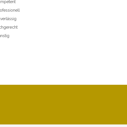
mpetent
ofessionell
verlässig
chgerecht
nstig