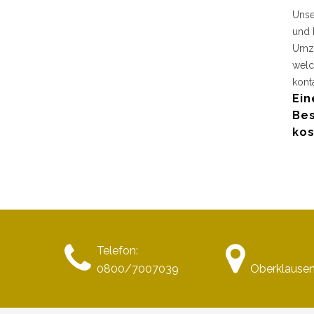
Unse
und 
Umzu
welc
kont
Ein
Bes
kos
Telefon:
0800/7007039
Oberklause