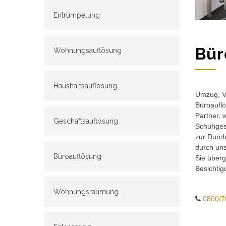
Entrümpelung
Bür
Wohnungsauflösung
Haushaltsauflösung
Umzug, Ve
Büroauflö
Partner, 
Geschäftsauflösung
Schuhgesc
zur Durch
durch un
Büroauflösung
Sie überg
Besichtig
Wohnungsräumung
0800/7