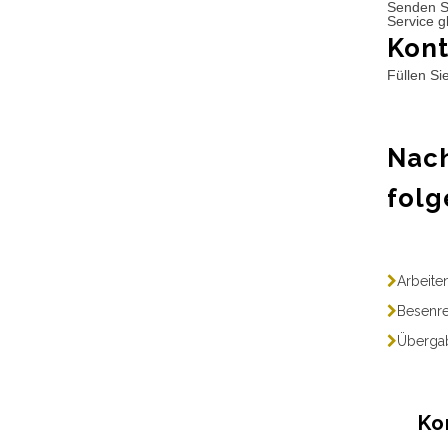
Senden S
Service g
Kont
Füllen Si
Nach
folg
Arbeite
Besenre
Übergab
Ko