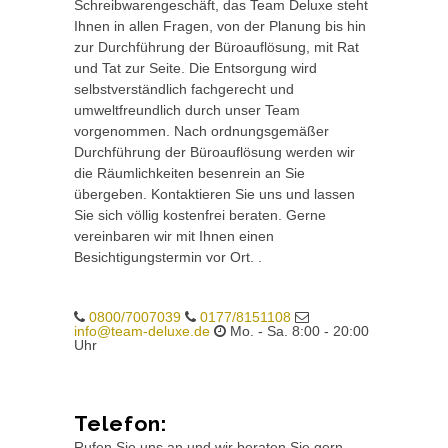
Schreibwarengeschäft, das Team Deluxe steht
Ihnen in allen Fragen, von der Planung bis hin
zur Durchführung der Büroauflösung, mit Rat
und Tat zur Seite. Die Entsorgung wird
selbstverständlich fachgerecht und
umweltfreundlich durch unser Team
vorgenommen. Nach ordnungsgemäßer
Durchführung der Büroauflösung werden wir
die Räumlichkeiten besenrein an Sie
übergeben. Kontaktieren Sie uns und lassen
Sie sich völlig kostenfrei beraten. Gerne
vereinbaren wir mit Ihnen einen
Besichtigungstermin vor Ort. .
0800/7007039
0177/8151108
info@team-deluxe.de
Mo. - Sa. 8:00 - 20:00
Uhr
Telefon:
Rufen Sie uns an und wir beraten Sie gern