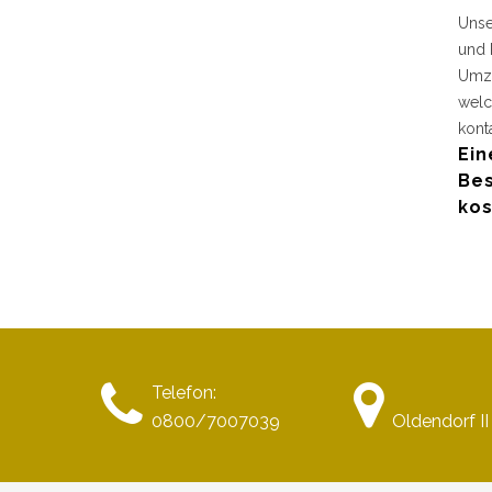
Unse
und 
Umzu
welc
kont
Ein
Bes
kos
Telefon:
0800/7007039
Oldendorf II