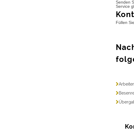
Senden S
Service g
Kont
Füllen Si
Nach
folg
Arbeite
Besenre
Übergab
Ko