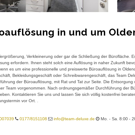
oauflösung in und um Olden
rgrößerung, Verkleinerung oder gar die Schließung der Bürofläche. E
sung erfordern. Ihnen steht solch eine Auflösung in naher Zukunft bev
wenn es um eine professionelle und preiswerte Büroauflösung in Oldendor
häft, Bekleidungsgeschäft oder Schreibwarengeschäft, das Team Delux
führung der Büroauflösung, mit Rat und Tat zur Seite. Die Entsorgung 
ser Team vorgenommen. Nach ordnungsgemäßer Durchführung der Büro
eben. Kontaktieren Sie uns und lassen Sie sich völlig kostenfrei berat
ungstermin vor Ort. .
007039
0177/8151108
info@team-deluxe.de
Mo. - Sa. 8:00 - 2