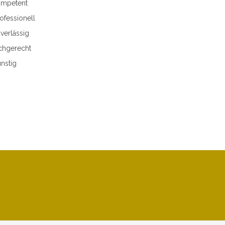
mpetent
ofessionell
verlässig
chgerecht
nstig