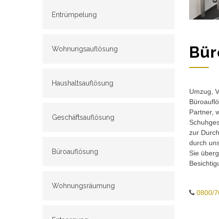
Entrümpelung
Bür
Wohnungsauflösung
Haushaltsauflösung
Umzug, Ve
Büroauflö
Partner, 
Geschäftsauflösung
Schuhgesc
zur Durch
durch un
Büroauflösung
Sie überg
Besichtig
Wohnungsräumung
0800/7