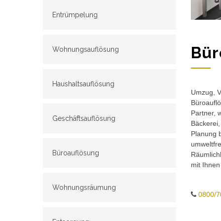
Entrümpelung
Bür
Wohnungsauflösung
Haushaltsauflösung
Umzug, Ve
Büroauflö
Partner, 
Geschäftsauflösung
Bäckerei,
Planung b
umweltfr
Büroauflösung
Räumlichk
mit Ihnen
Wohnungsräumung
0800/7