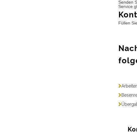
Senden S
Service g
Kont
Füllen Si
Nach
folg
Arbeite
Besenre
Übergab
Ko