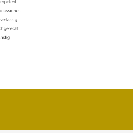
mpetent
ofessionell
verlässig
chgerecht
nstig