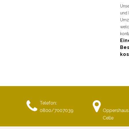
Unse
und 
Umzu
welc
kont
Ein
Bes
kos
Telefon:
0800/7007039
Oppershause
Celle