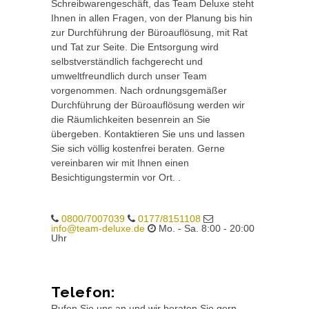
Schreibwarengeschäft, das Team Deluxe steht
Ihnen in allen Fragen, von der Planung bis hin
zur Durchführung der Büroauflösung, mit Rat
und Tat zur Seite. Die Entsorgung wird
selbstverständlich fachgerecht und
umweltfreundlich durch unser Team
vorgenommen. Nach ordnungsgemäßer
Durchführung der Büroauflösung werden wir
die Räumlichkeiten besenrein an Sie
übergeben. Kontaktieren Sie uns und lassen
Sie sich völlig kostenfrei beraten. Gerne
vereinbaren wir mit Ihnen einen
Besichtigungstermin vor Ort. .
0800/7007039
0177/8151108
info@team-deluxe.de
Mo. - Sa. 8:00 - 20:00
Uhr
Telefon:
Rufen Sie uns an und wir beraten Sie gern