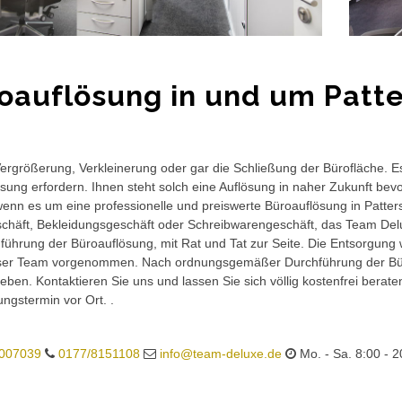
oauflösung in und um Patt
rgrößerung, Verkleinerung oder gar die Schließung der Bürofläche. E
sung erfordern. Ihnen steht solch eine Auflösung in naher Zukunft bev
wenn es um eine professionelle und preiswerte Büroauflösung in Patters
häft, Bekleidungsgeschäft oder Schreibwarengeschäft, das Team Delux
führung der Büroauflösung, mit Rat und Tat zur Seite. Die Entsorgung 
ser Team vorgenommen. Nach ordnungsgemäßer Durchführung der Büro
eben. Kontaktieren Sie uns und lassen Sie sich völlig kostenfrei berat
ungstermin vor Ort. .
007039
0177/8151108
info@team-deluxe.de
Mo. - Sa. 8:00 - 2