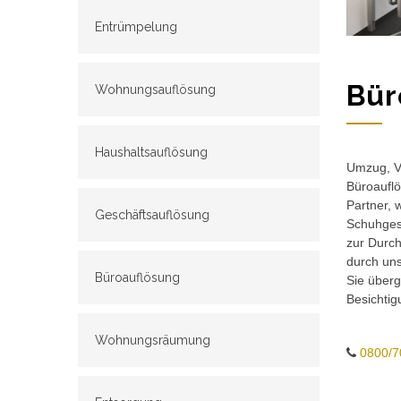
Entrümpelung
Bür
Wohnungsauflösung
Haushaltsauflösung
Umzug, Ve
Büroauflö
Partner, 
Geschäftsauflösung
Schuhgesc
zur Durch
durch un
Büroauflösung
Sie überg
Besichtig
Wohnungsräumung
0800/7