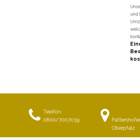
Unse
und 
Umzu
welc
kont
Ein
Bes
kos
Telefon:
0800/7007039
Pattershofe
Oberpfalz