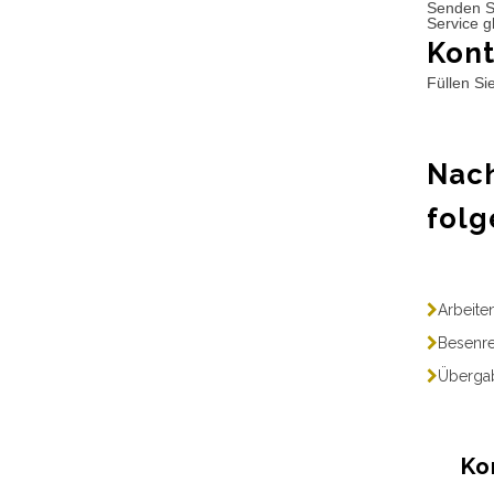
Senden S
Service g
Kont
Füllen Si
Nach
folg
Arbeite
Besenre
Übergab
Ko