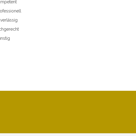
mpetent
ofessionell
verlässig
chgerecht
nstig