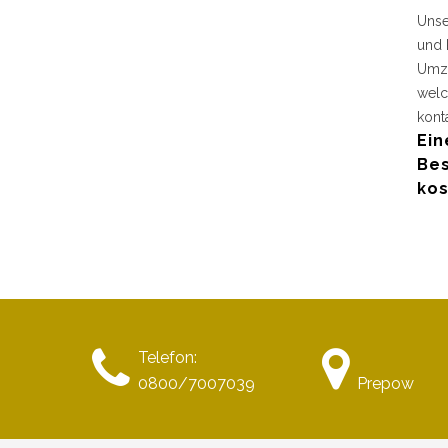
Unse
und 
Umzu
welc
kont
Ein
Bes
kos
Telefon:
0800/7007039
Prepow