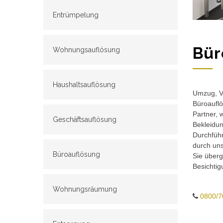
Entrümpelung
Bür
Wohnungsauflösung
Haushaltsauflösung
Umzug, Ve
Büroauflö
Partner, 
Geschäftsauflösung
Bekleidun
Durchführ
durch un
Büroauflösung
Sie überg
Besichtig
Wohnungsräumung
0800/7