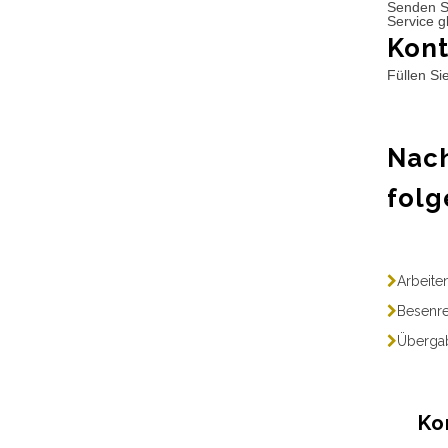
Senden S
Service g
Kont
Füllen Si
Nach
folg
Arbeite
Besenre
Übergab
Ko