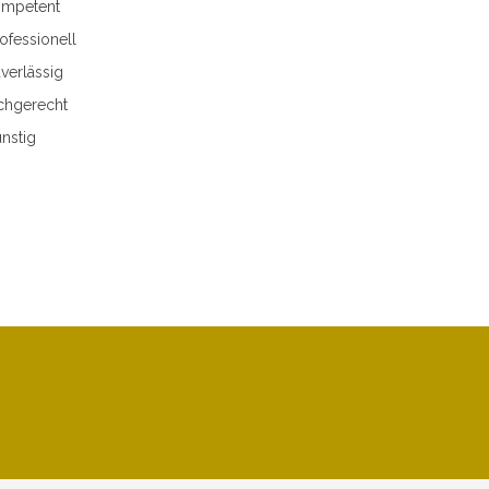
mpetent
ofessionell
verlässig
chgerecht
nstig