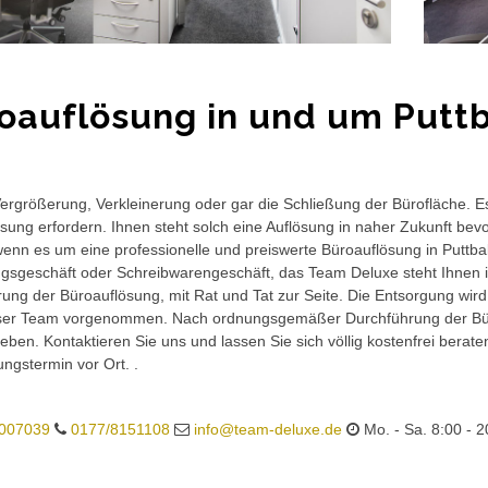
oauflösung in und um Puttb
rgrößerung, Verkleinerung oder gar die Schließung der Bürofläche. E
sung erfordern. Ihnen steht solch eine Auflösung in naher Zukunft bev
wenn es um eine professionelle und preiswerte Büroauflösung in Puttball
gsgeschäft oder Schreibwarengeschäft, das Team Deluxe steht Ihnen in
ung der Büroauflösung, mit Rat und Tat zur Seite. Die Entsorgung wird
ser Team vorgenommen. Nach ordnungsgemäßer Durchführung der Büro
eben. Kontaktieren Sie uns und lassen Sie sich völlig kostenfrei berat
ungstermin vor Ort. .
007039
0177/8151108
info@team-deluxe.de
Mo. - Sa. 8:00 - 2