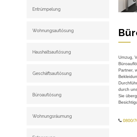
Entrümpelung
Bür
Wohnungsauflösung
Haushaltsauflösung
Umzug, Ve
Büroauflö
Partner, 
Geschäftsauflösung
Bekleidun
Durchführ
durch un
Büroauflösung
Sie überg
Besichtig
Wohnungsräumung
0800/7