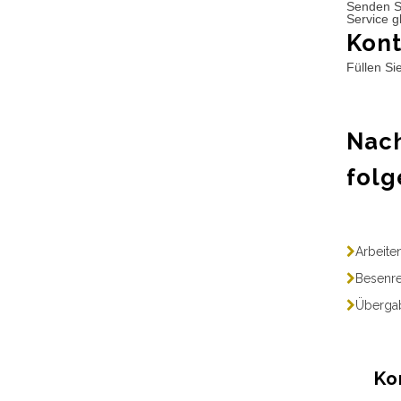
Senden S
Service g
Kont
Füllen Si
Nach
folg
Arbeite
Besenre
Übergab
Ko