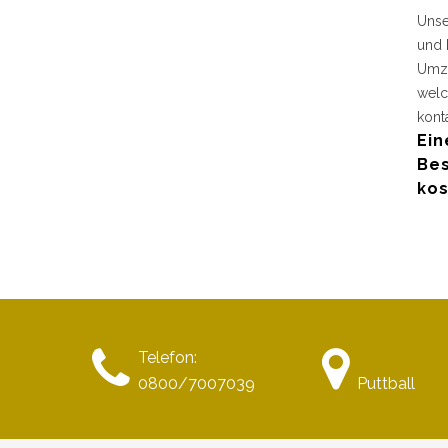
Unse
und 
Umzu
welc
kont
Ein
Bes
kos
Telefon:
0800/7007039
Puttball