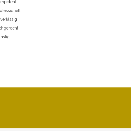
mpetent
ofessionell
verlässig
chgerecht
nstig