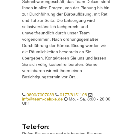
Schreibwarengeschäft, das Team Deluxe steht
Ihnen in allen Fragen, von der Planung bis hin
zur Durchführung der Büroauflösung, mit Rat
und Tat zur Seite. Die Entsorgung wird
selbstverständlich fachgerecht und
umweltfreundlich durch unser Team
vorgenommen. Nach ordnungsgemäßer
Durchführung der Büroauflösung werden wir
die Räumlichkeiten besenrein an Sie
übergeben. Kontaktieren Sie uns und lassen
Sie sich völlig kostenfrei beraten. Gerne
vereinbaren wir mit Ihnen einen
Besichtigungstermin vor Ort. .
0800/7007039
0177/8151108
info@team-deluxe.de
Mo. - Sa. 8:00 - 20:00
Uhr
Telefon:
Rufen Sie uns an und wir beraten Sie gern