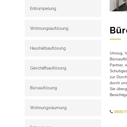
Entrümpelung
Bür
Wohnungsauflösung
Haushaltsauflösung
Umzug, Ve
Büroauflö
Partner, 
Geschäftsauflösung
Schuhgesc
zur Durch
durch un
Büroauflösung
Sie überg
Besichtig
Wohnungsräumung
0800/7