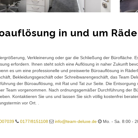
oauflösung in und um Räde
rgrößerung, Verkleinerung oder gar die Schließung der Bürofläche. E
sung erfordern. Ihnen steht solch eine Auflösung in naher Zukunft bev
wenn es um eine professionelle und preiswerte Büroauflösung in Räderlo
häft, Bekleidungsgeschäft oder Schreibwarengeschäft, das Team Delux
führung der Büroauflösung, mit Rat und Tat zur Seite. Die Entsorgung 
ser Team vorgenommen. Nach ordnungsgemäßer Durchführung der Büro
eben. Kontaktieren Sie uns und lassen Sie sich völlig kostenfrei berat
ungstermin vor Ort. .
007039
0177/8151108
info@team-deluxe.de
Mo. - Sa. 8:00 - 2