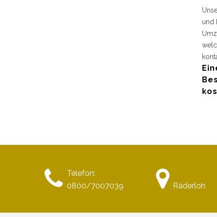
Unse
und 
Umzu
welc
kont
Ein
Bes
kos
Telefon:
0800/7007039
Räderloh