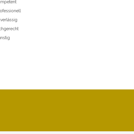
mpetent
ofessionell
verlässig
chgerecht
nstig