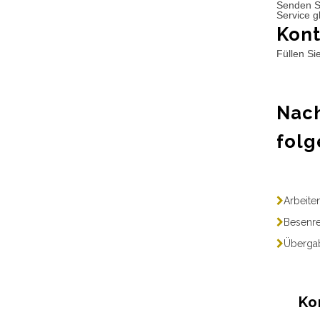
Senden S
Service g
Kont
Füllen Si
Nach
folg
Arbeite
Besenre
Übergab
Ko