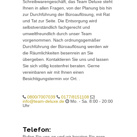
Schreibwarengeschäft, das Team Deluxe steht
Ihnen in allen Fragen, von der Planung bis hin
zur Durchführung der Büroauflösung, mit Rat
und Tat zur Seite. Die Entsorgung wird
selbstverständlich fachgerecht und
umweltfreundlich durch unser Team
vorgenommen. Nach ordnungsgemäßer
Durchführung der Büroauflösung werden wir
die Räumlichkeiten besenrein an Sie
übergeben. Kontaktieren Sie uns und lassen
Sie sich völlig kostenfrei beraten. Gerne
vereinbaren wir mit Ihnen einen
Besichtigungstermin vor Ort. .
0800/7007039
0177/8151108
info@team-deluxe.de
Mo. - Sa. 8:00 - 20:00
Uhr
Telefon:
Rufen Sie uns an und wir beraten Sie gern