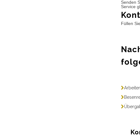
Senden S
Service g
Kont
Füllen Si
Nach
folg
Arbeite
Besenre
Übergab
Ko