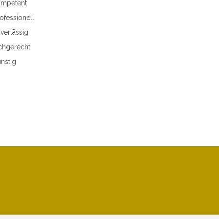
mpetent
ofessionell
verlässig
chgerecht
nstig