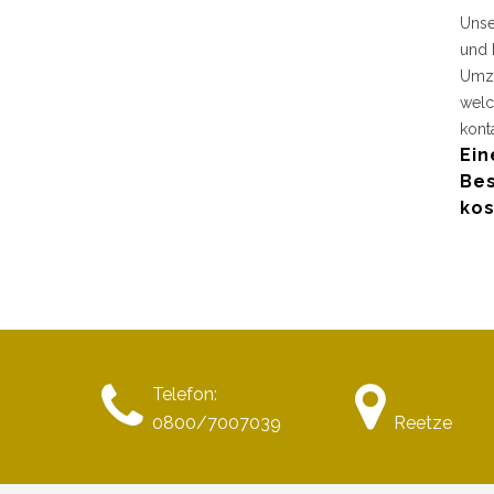
Unse
und 
Umzu
welc
kont
Ein
Bes
kos
Telefon:
0800/7007039
Reetze