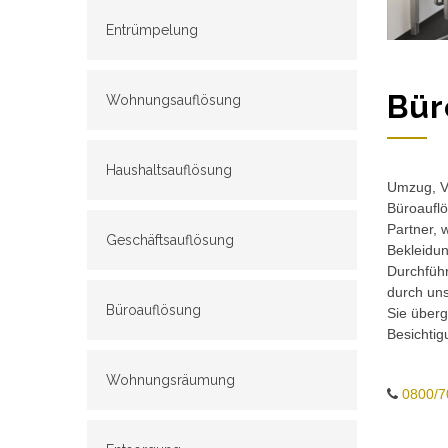
Entrümpelung
Bür
Wohnungsauflösung
Haushaltsauflösung
Umzug, Ve
Büroauflö
Partner, 
Geschäftsauflösung
Bekleidun
Durchführ
durch un
Büroauflösung
Sie überg
Besichtig
Wohnungsräumung
0800/7