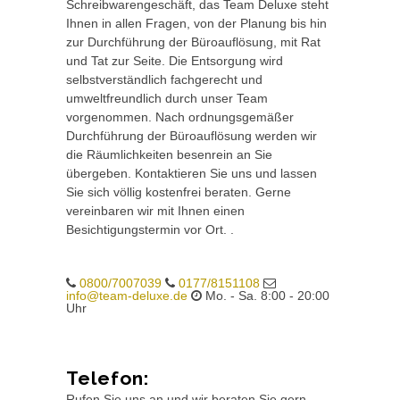
Schreibwarengeschäft, das Team Deluxe steht
Ihnen in allen Fragen, von der Planung bis hin
zur Durchführung der Büroauflösung, mit Rat
und Tat zur Seite. Die Entsorgung wird
selbstverständlich fachgerecht und
umweltfreundlich durch unser Team
vorgenommen. Nach ordnungsgemäßer
Durchführung der Büroauflösung werden wir
die Räumlichkeiten besenrein an Sie
übergeben. Kontaktieren Sie uns und lassen
Sie sich völlig kostenfrei beraten. Gerne
vereinbaren wir mit Ihnen einen
Besichtigungstermin vor Ort. .
0800/7007039
0177/8151108
info@team-deluxe.de
Mo. - Sa. 8:00 - 20:00
Uhr
Telefon:
Rufen Sie uns an und wir beraten Sie gern