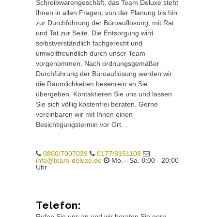
Schreibwarengeschäft, das Team Deluxe steht
Ihnen in allen Fragen, von der Planung bis hin
zur Durchführung der Büroauflösung, mit Rat
und Tat zur Seite. Die Entsorgung wird
selbstverständlich fachgerecht und
umweltfreundlich durch unser Team
vorgenommen. Nach ordnungsgemäßer
Durchführung der Büroauflösung werden wir
die Räumlichkeiten besenrein an Sie
übergeben. Kontaktieren Sie uns und lassen
Sie sich völlig kostenfrei beraten. Gerne
vereinbaren wir mit Ihnen einen
Besichtigungstermin vor Ort. .
0800/7007039
0177/8151108
info@team-deluxe.de
Mo. - Sa. 8:00 - 20:00
Uhr
Telefon:
Rufen Sie uns an und wir beraten Sie gern